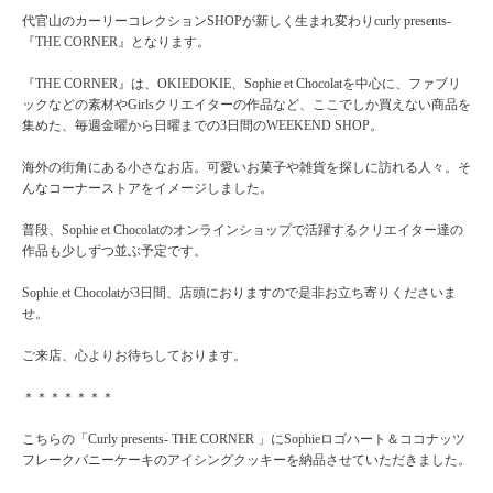
代官山のカーリーコレクションSHOP
が新しく生まれ変わり
curly presents-
『THE CORNER』となります。
『THE CORNER』は、OKIEDOKIE、
Sophie et Chocolat
を中心に、ファブリ
ックなどの素材やGirlsクリエイターの作品など、ここでしか買えない商品を
集めた、毎週金曜から日曜までの3日間のWEEKEND SHOP。
海外の街角にある小さなお店。可愛いお菓子や雑貨を探しに訪れる人々。そ
んなコーナーストアをイメージしました。
普段、
Sophie et Chocolat
の
オンラインショップで活躍するクリエイター達の
作品も少しずつ並ぶ予定です。
Sophie et Chocolat
が3日間、店頭におりますので是非お立ち寄りくださいま
せ。
ご来店、心よりお待ちしております。
＊＊＊＊＊＊＊
こちらの「Curly presents- THE CORNER 」にSophieロゴハート＆ココナッツ
フレークバニーケーキのアイシングクッキーを納品させていただきました。