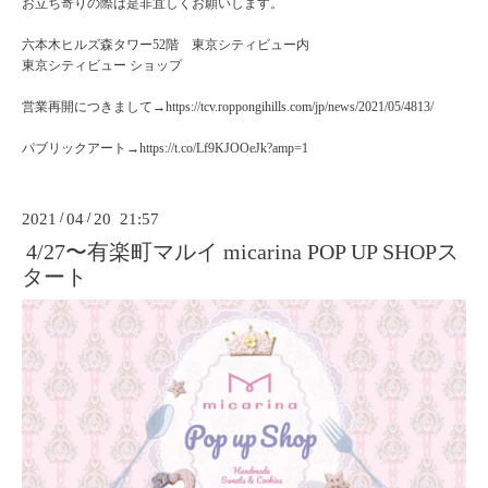
お立ち寄りの際は是非宜しくお願いします。
六本木ヒルズ森タワー52階 東京シティビュー内
東京シティビュー ショップ
営業再開につきまして→https://tcv.roppongihills.com/jp/news/2021/05/4813/
パブリックアート→https://t.co/Lf9KJOOeJk?amp=1
2021
/
04
/
20 21:57
4/27〜有楽町マルイ micarina POP UP SHOPス
タート