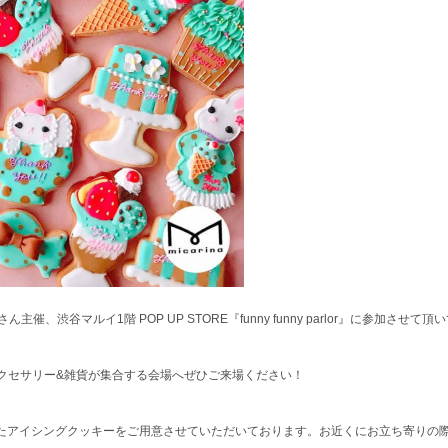
sweets!さん主催、渋谷マルイ1階 POP UP STORE『funny funny parlor』に参加させ
クセサリー&雑貨が集合する会場へぜひご来場ください！
マにしたアイシングクッキーをご用意させていただいております。お近くにお立ち寄り