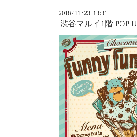
2018
11
23 13:31
/
/
渋谷マルイ1階 POP UP S