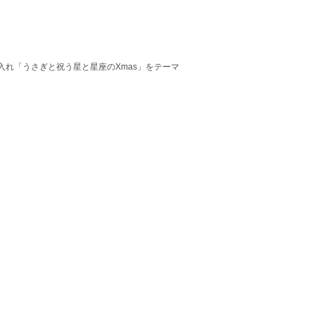
入れ「うさぎと祝う星と星座のXmas」をテーマ
。