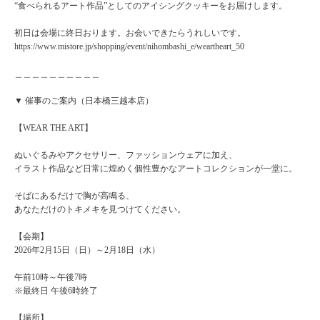
“食べられるアート作品”としてのアイシングクッキーをお届けします。
初日は会場に終日おります。お会いできたらうれしいです。
https://www.mistore.jp/shopping/event/nihombashi_e/weartheart_50
＿＿＿＿＿＿＿＿＿＿
▼ 催事のご案内（日本橋三越本店）
【WEAR THE ART】
ぬいぐるみやアクセサリー、ファッションウェアに加え、
イラスト作品など日常に煌めく個性豊かなアートコレクションが一堂に。
そばにあるだけで胸が高鳴る、
あなただけのトキメキを見つけてください。
【会期】
2026年2月15日（日）～2月18日（水）
午前10時～午後7時
※最終日 午後6時終了
【場所】