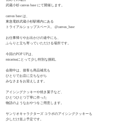
武蔵小杉 canvas base にて開催します。
canvas base は、
東急電鉄武蔵小杉駅構内にある
トライアルショップスペース。 @canvas_base
お仕事帰りやお出かけの途中にも、
ふらりと立ち寄っていただける場所です。
今回のPOP UPは、
micarinaにとって少し特別な挑戦。
会期中は、接客も商品補充も
ひとりでお店に立ちながら
みなさまをお迎えします。
アイシングクッキーや焼き菓子など、
ひとつひとつ丁寧に作った
物語のようなおやつをご用意します。
サンリオキャラクターズ コラボのアイシングクッキーも
少しだけ並ぶ予定です。