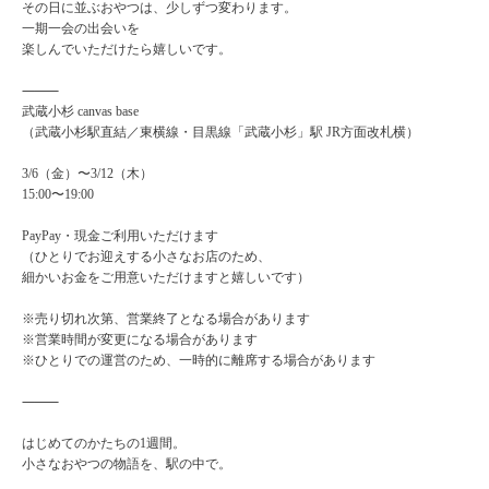
その日に並ぶおやつは、少しずつ変わります。
一期一会の出会いを
楽しんでいただけたら嬉しいです。
⸻
武蔵小杉 canvas base
（武蔵小杉駅直結／東横線・目黒線「武蔵小杉」駅 JR方面改札横）
3/6（金）〜3/12（木）
15:00〜19:00
PayPay・現金ご利用いただけます
（ひとりでお迎えする小さなお店のため、
細かいお金をご用意いただけますと嬉しいです）
※売り切れ次第、営業終了となる場合があります
※営業時間が変更になる場合があります
※ひとりでの運営のため、一時的に離席する場合があります
⸻
はじめてのかたちの1週間。
小さなおやつの物語を、駅の中で。