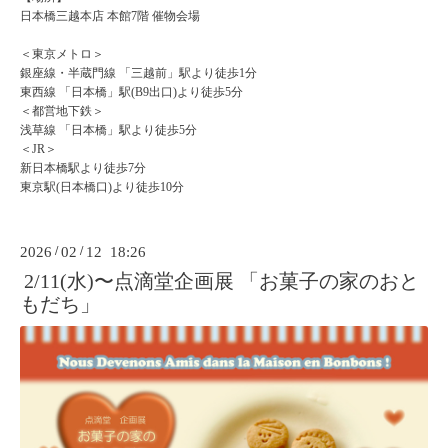
日本橋三越本店 本館7階 催物会場
＜東京メトロ＞
銀座線・半蔵門線 「三越前」駅より徒歩1分
東西線 「日本橋」駅(B9出口)より徒歩5分
＜都営地下鉄＞
浅草線 「日本橋」駅より徒歩5分
＜JR＞
新日本橋駅より徒歩7分
東京駅(日本橋口)より徒歩10分
2026
/
02
/
12 18:26
2/11(水)〜点滴堂企画展 「お菓子の家のおと
もだち」