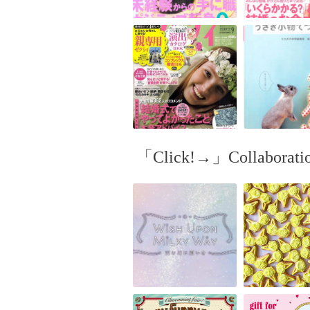
「Click!→」Collaboration