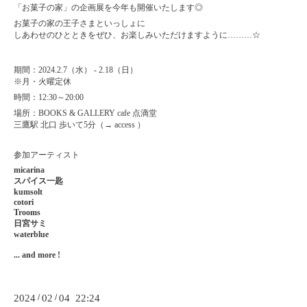
「お菓子の家」の企画展を今年も開催いたします◎
お菓子の家の王子さまといっしょに
しあわせのひとときをぜひ、お楽しみいただけますように
………☆
期間：
2024.2.7
（水）
- 2.18
（日）
※
月・火曜定休
時間：
12:30
～
20:00
場所：
BOOKS & GALLERY cafe
点滴堂
三鷹駅
北口
歩いて
5
分（
→
access
）
参加アーティスト
micarina
スパイス一匙
kumsolt
cotori
Trooms
日宮サミ
waterblue
... and more !
2024
/
02
/
04 22:24