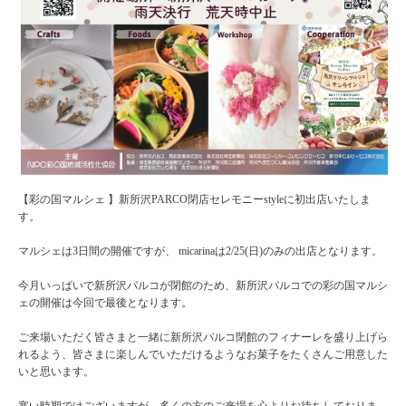
【彩の国マルシェ 】
新所沢PARCO閉店セレモニーstyleに初出店いたしま
す。
マルシェは3日間の開催ですが、 micarinaは2/25(日)のみの出店となります。
今月いっぱいで新所沢パルコが閉館のため、新所沢パルコでの彩の国マルシ
ェの開催は今回で最後となります。
ご来場いただく皆さまと一緒に新所沢パルコ閉館のフィナーレを盛り上げら
れるよう、皆さまに楽しんでいただけるようなお菓子をたくさんご用意した
いと思います。