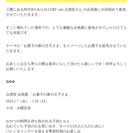
三鷹にあるBOOKS & GALLERY cafe 点滴堂さん の企画展に今回初めて参加
させていただきます。
すごく憧れていた場所での、とても素敵な企画展に参加させていただけてと
ても光栄です。
テーマの「お菓子の家の王子さま」をイメージしたお菓子を販売させていた
だきます。
お近くにお立ち寄りの際は是非いらして頂けたら嬉しいです！何卒よろしく
お願いいたします。
✿✿✿
点滴堂
企画展
「お菓子の家の王子さま」
2024.2.7
（水）
- 2.18
（日）
※
月・火曜定休
おやつの時間を待ち焦がれる子供たちと
忘れていた子供の心を思い出す、すべての大人たちのために♪
バレンタインデーを迎える季節恒例のお楽しみ