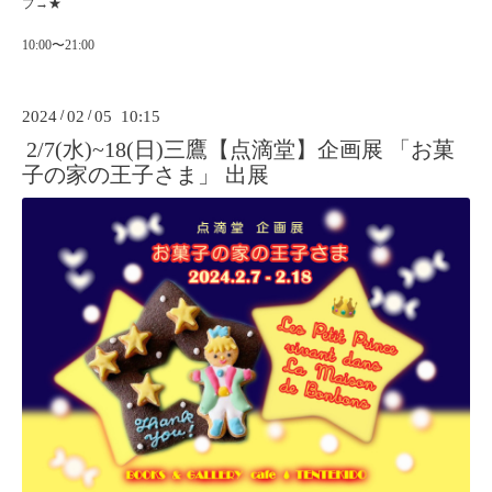
プ
→
★
10:00〜21:00
2024
/
02
/
05 10:15
2/7(水)~18(日)三鷹【点滴堂】企画展 「お菓
子の家の王子さま」 出展