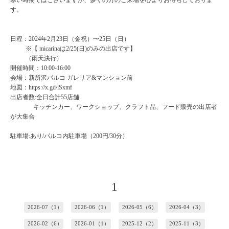
寒い時期ではございますが、多くの方のご来場を心よりお待ちしておりま
す。
日程：2024年2月23日（金祝）〜25日（日）
※【 micarinaは2/25(日)のみの出店です】
（雨天決行）
開催時間：10:00-16:00
会場：新所沢パルコ ガレリア&マンション前
地図：https://x.gd/iSxmf
出店者数:全日合計55店舗
キッチンカー、ワークショップ、クラフト品、フード販売の出店者
が大集合
駐車場:あり/パルコ内駐車場（200円/30分）
1
2026-07（1）
2026-06（1）
2026-05（6）
2026-04（3）
2026-02（6）
2026-01（1）
2025-12（2）
2025-11（3）