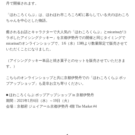
丹で開催されます。
「ほわころくらぶ」は、ほわほわ市ころころ町に暮らしている犬のほわころ
ちゃんを中心とした物語。
癒されるお話とキャラクターで大人気の「ほわころくらぶ」とmicarinaがコ
ラボしたアイシングクッキー」を京都伊勢丹での開催と同じタイミングで
micarinaのオンラインショップで、1/6（水）13時より数量限定で販売させて
いただくことになりました。
（アイシングクッキー単品と焼き菓子とのセットを販売させていただきま
す。）
こちらのオンラインショップと共に京都伊勢丹での「ほわころくらぶ ポッ
プアップショップ」も是非お立ち寄りください。
■ ほわころくらぶ ポップアップショップ in 京都伊勢丹
期間：2021年1月6日（水）～19日（火）
会場：京都府 ジェイアール京都伊勢丹 4階 The Market #4