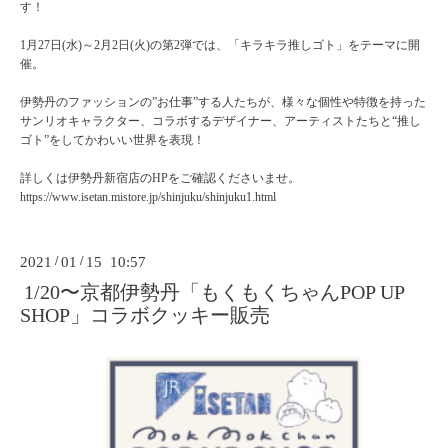
す！
1月27日(水)～2月2日(火)の第2弾では、「キラキラ推しゴト」をテーマに開
催。
伊勢丹のファッションの”お仕事”する人たちが、様々な個性や特徴を持った
サンリオキャラクター、コラボするデザイナー、アーティストたちと“推し
ゴト”をしてかわいい世界を表現！
詳しくは伊勢丹新宿店のHPをご確認くださいませ。
https://www.isetan.mistore.jp/shinjuku/shinjuku1.htmlㅤㅤㅤㅤㅤㅤㅤㅤㅤㅤㅤㅤㅤ
2021
/
01
/
15 10:57
1/20〜京都伊勢丹「もくもくちゃんPOP UP
SHOP」コラボクッキー販売