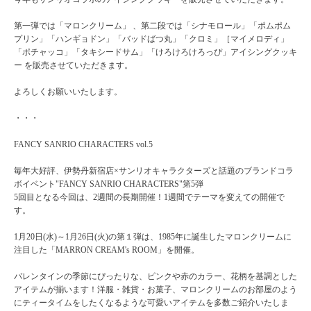
第一弾では「マロンクリーム」 、第二段では「シナモロール」「ポムポム
プリン」「ハンギョドン」「バッドばつ丸」「クロミ」［マイメロディ」
「ポチャッコ」「タキシードサム」「けろけろけろっぴ」アイシングクッキ
ー を販売させていただきます。
よろしくお願いいたします。
・・・
FANCY SANRIO CHARACTERS vol.5
毎年大好評、伊勢丹新宿店×サンリオキャラクターズと話題のブランドコラ
ボイベント"FANCY SANRIO CHARACTERS"第5弾
5回目となる今回は、2週間の長期開催！1週間でテーマを変えての開催で
す。
1月20日(水)～1月26日(火)の第１弾は、1985年に誕生したマロンクリームに
注目した「MARRON CREAM's ROOM」を開催。
バレンタインの季節にぴったりな、ピンクや赤のカラー、花柄を基調とした
アイテムが揃います！洋服・雑貨・お菓子、マロンクリームのお部屋のよう
にティータイムをしたくなるような可愛いアイテムを多数ご紹介いたしま