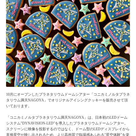
10月にオープンしたプラネタリウムドームシアター「
コニカミノルタプラネ
タリウム満天NAGOYA
」でオリジナルアイシングクッキーを販売させて頂
いております。
「コニカミノルタプラネタリウム満天NAGOYA」は、日本初のLEDドーム
システム"DYNAVISION-LED"を導入したプラネタリウムドームシアター。
スクリーンに映像を投影するのではなく、ドーム型のLEDディスプレイから
直接星空が映し出されるため、より高画質で臨場感あふれる"星空体験"を楽