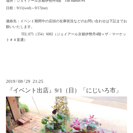
場所：ジェイアール京都伊勢丹4階 The market #4
日程：9/11(wed)～9/17(tue)
連絡先：イベント期間中の店頭の在庫状況などのお問い合わせは下記までお
願いいたします。
TEL:075（354）6082（ジェイアール京都伊勢丹4階＝ザ・マーケッ
ト＃４直通）
2019
/
08
/
29 21:25
『イベント出店』9/1（日）「にじいろ市」