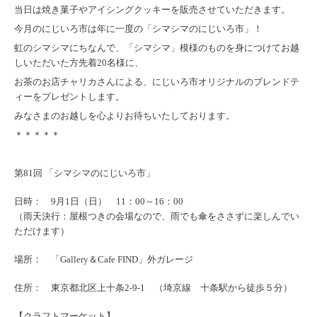
当日は焼き菓子やアイシングクッキーを販売させていただきます。
今月のにじいろ市は年に一度の「
シマシマのにじいろ市
」！
虹のシマシマにちなんで、
「シマシマ」模様のものを身につけてお越
しいただいた方先着20名様に、
お茶のお店チャリカ
さんによる、にじいろ市オリジナルのブレンドテ
ィーをプレゼントします。
みなさまのお越しを心よりお待ちいたしております。
＊＊＊＊＊
第81回 「
シマシマのにじいろ市
」
日時： 9月1日（日） 11：00～16：00
（雨天決行：屋根つきの会場なので、雨でも傘をささずに楽しんでい
ただけます）
場所： 「
Gallery＆Cafe FIND
」外ガレージ
住所： 東京都北区上十条2-9-1 （埼京線 十条駅から徒歩５分）
【クラフトマーケット】