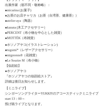
出展作家（順不同・敬称略）：
●
micarina
(お菓子)
●
お茶のお店チャリカ
（お茶（台湾茶、健康茶））
●
atelier aya
（陶器）
●
kanata
(木工アクセサリー）
●
PERCENT
（布小物を中心とした雑貨）
●
MOTTÉK
（布雑貨）
●
ホソノアヤコ
(イラストレーション)
●
tugumi*
（レザーアクセサリー）
●
mignonne8
（花雑貨）
●
Le Sourire M
（布小物）
【似顔絵】
●
ホソノアヤコ
『ホソノアヤコの似顔絵ストア』
詳細は後日お知らせします。
【ミニライブ】
シンガーソングライター
YUKKIY
のアコースティックミニライブ
start 13：00～
投げ銭ライブとなります。