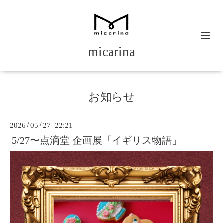
micarina
お知らせ
2026
/
05
/
27 22:21
5/27〜点滴堂 企画展「イギリス物語」