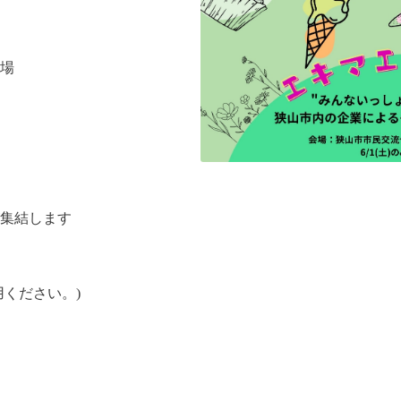
場
集結します
ください。)