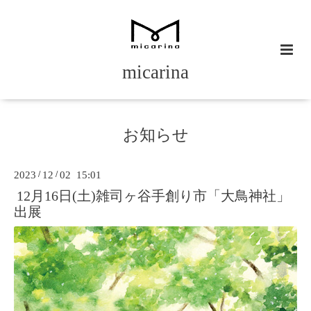
micarina
お知らせ
2023
/
12
/
02 15:01
12月16日(土)雑司ヶ谷手創り市「大鳥神社」
出展