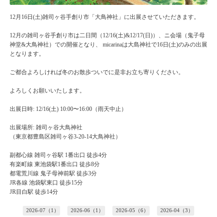
12月16日(土)
雑司ヶ谷手創り市「大鳥神社」に出展させていただきます。
12月の雑司ヶ谷手創り市は二日間（12/16(土)&12/17(日)）、ニ会場（鬼子母
神堂&大鳥神社）での開催となり、 micarinaは大島神社で16日(土)のみの出展
となります。
ご都合よろしければ冬のお散歩ついでに是非お立ち寄りください。
よろしくお願いいたします。
出展日時: 12/16(土)
10:00〜16:00（雨天中止）
出展場所: 雑司ヶ谷大鳥神社
（
東京都豊島区雑司ヶ谷3-20-14大鳥神社）
副都心線 雑司ヶ谷駅 1番出口 徒歩4分
有楽町線 東池袋駅1番出口 徒歩8分
都電荒川線 鬼子母神前駅 徒歩3分
JR各線 池袋駅東口 徒歩15分
JR目白駅 徒歩14分
2026-07（1）
2026-06（1）
2026-05（6）
2026-04（3）