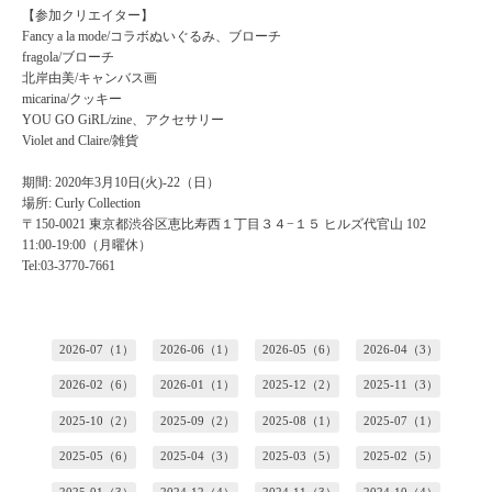
【参加クリエイター】
Fancy a la mode/コラボぬいぐるみ、ブローチ
fragola/ブローチ
北岸由美/キャンバス画
micarina/クッキー
YOU GO GiRL/zine、アクセサリー
Violet and Claire/雑貨
期間: 2020年3月10日(火)-22（日）
場所: Curly Collection
〒150-0021 東京都渋谷区恵比寿西１丁目３４−１５ ヒルズ代官山 102
11:00-19:00（月曜休）
Tel:03-3770-7661
2026-07（1）
2026-06（1）
2026-05（6）
2026-04（3）
2026-02（6）
2026-01（1）
2025-12（2）
2025-11（3）
2025-10（2）
2025-09（2）
2025-08（1）
2025-07（1）
2025-05（6）
2025-04（3）
2025-03（5）
2025-02（5）