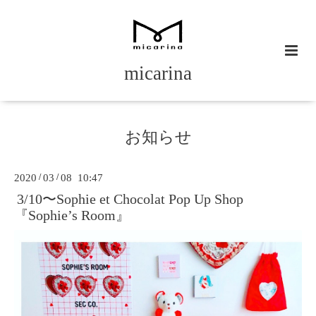
micarina
お知らせ
2020
/
03
/
08 10:47
3/10〜Sophie et Chocolat Pop Up Shop
『Sophie’s Room』