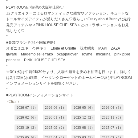
*
PLAYROOMが待望の大阪初上陸♡
12クリエイターによるロマンティックな雑貨やファッション、キュートな
ドールサイズアイテムが盛りだくさん♡春らしいCrazy about Bunnyな先行
発売アイテムや＜PINK HOUSE CHELSEA＞とのコラボレーションもお見
逃しなく♡
*
■参加ブランド(順不同敬称略)
オダニミユキ 今井キラ Etoile et Griotte 双木昭夫 MAKI ZAZA
ijiwaru MademoiselleYako okappalover Toyme micarina pink pixie
princess PINK HOUSE CHELSEA
*
※3/1(水)は午前9時30分より、入場の順番を決める抽選を行います。詳しく
は2月22日(水)以降、イセタンクローゼットのホームページ及びPLAYROOM
インフォメーションサイトを御覧ください。
*
■PLAYROOMインフォメーションサイト
(Click!)
2026-07（1）
2026-06（1）
2026-05（6）
2026-04（3）
2026-02（6）
2026-01（1）
2025-12（2）
2025-11（3）
2025-10（2）
2025-09（2）
2025-08（1）
2025-07（1）
2025-05（6）
2025-04（3）
2025-03（5）
2025-02（5）