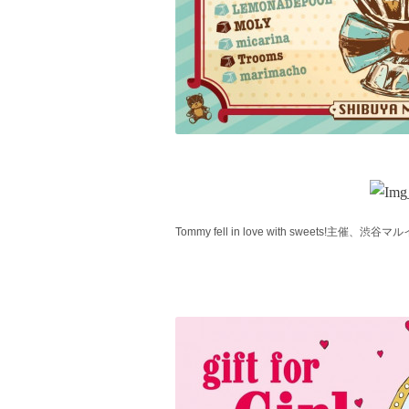
Tommy fell in love with sweets!主催、渋谷マル