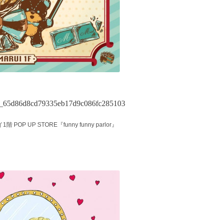
イ1階 POP UP STORE『funny funny parlor』