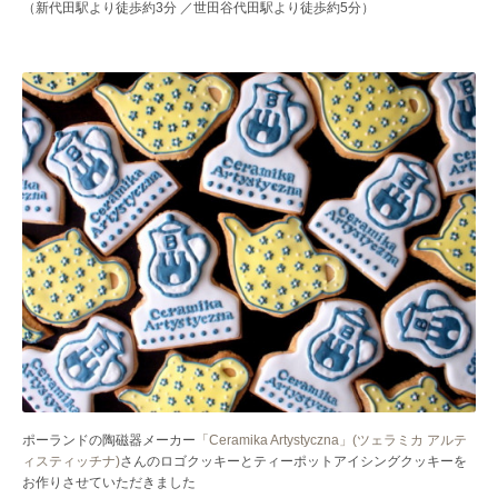
（新代田駅より徒歩約3分 ／世田谷代田駅より徒歩約5分）
ポーランドの陶磁器メーカー
「Ceramika Artystyczna」(ツェラミカ アルテ
ィスティッチナ)
さんのロゴクッキーとティーポットアイシングクッキーを
お作りさせていただきました