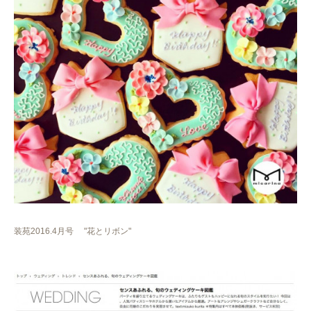
装苑2016.4月号 "花とリボン"