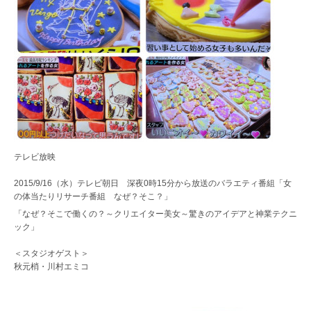
テレビ放映
2015/9/16（水）テレビ朝日 深夜0時15分から放送のバラエティ番組「女
の体当たりリサーチ番組 なぜ？そこ？」
「なぜ？そこで働くの？～クリエイター美女～驚きのアイデアと神業テクニ
ック」
＜スタジオゲスト＞
秋元梢・川村エミコ